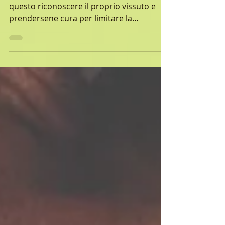
Il Natale non è per tutti, è importante in
questo riconoscere il proprio vissuto e
prendersene cura per limitare la
sensazione di stress.