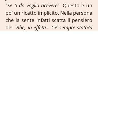
"Se ti do voglio ricevere"
. Questo è un 
po' un ricatto implicito. Nella persona 
che la sente infatti scatta il pensiero 
del 
"Bhe, in effetti... C'è sempre stato/a 
per me, perchè non fare altrettanto? 
Non mi sembra giusto."
Fai attenzione. Un conto è la 
disponibilità e il desiderio a 
ricambiare seppur non richiesto. 
Posso e voglio supportarti perchè 
scelgo di farlo essendomi stato vicino 
in situazioni difficili. Il sentirmi però in 
dovere di fare delle cose per 
ricambiare visto che... è un'altra.
Questa frase infatti è tipica di chi 
inizia facendo le cose anche quando 
non richieste. L'altra parte quindi 
pensa "
che gentile
!". Fai attenzione 