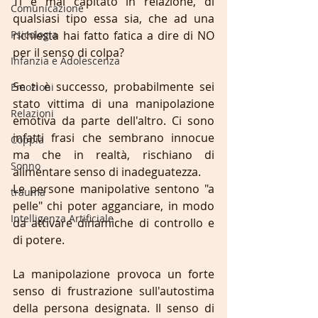
Ti è mai capitato in relazione, di 
Comunicazione
qualsiasi tipo essa sia, che ad una 
Psicologia
richiesta hai fatto fatica a dire di NO 
per il senso di colpa?
Infanzia e Adolescenza
Se ti è successo, probabilmente sei 
Emozioni
stato vittima di una manipolazione 
Relazioni
emotiva da parte dell'altro. Ci sono 
infatti frasi che sembrano innocue 
Coppia
ma che in realtà, rischiano di 
Sonno
alimentare senso di inadeguatezza.
Le persone manipolative sentono "a 
trauma
pelle" chi poter agganciare, in modo 
Intelligenza Artificiale
da attivare dinamiche di controllo e 
di potere.
La manipolazione provoca un forte 
senso di frustrazione sull'autostima 
della persona designata. Il senso di 