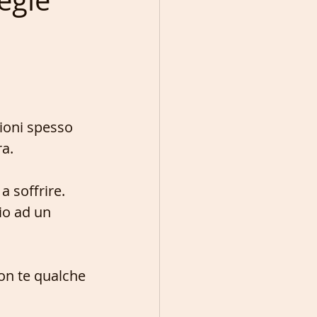
egie
ioni spesso 
ra.
a soffrire. 
io ad un 
con te qualche 