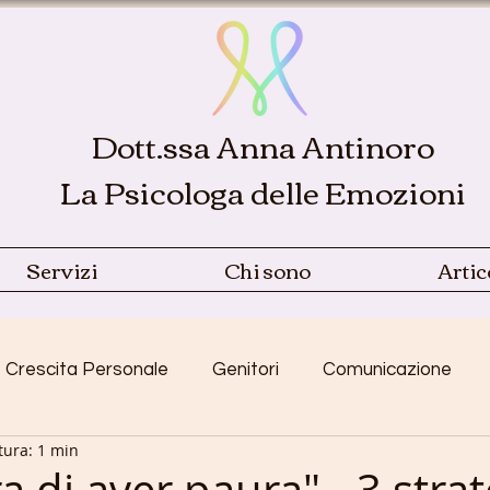
Dott.ssa Anna Antinoro
La Psicologa delle Emozioni
Servizi
Chi sono
Artic
Crescita Personale
Genitori
Comunicazione
tura: 1 min
Emozioni
Relazioni
Coppia
Sonno
traum