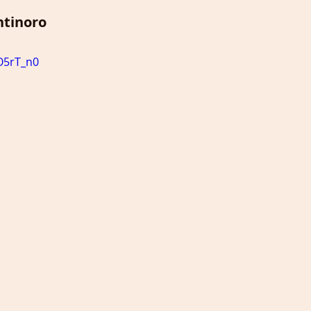
ntinoro
JO5rT_n0