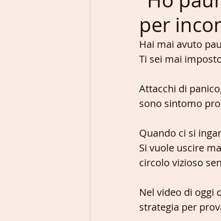
"Ho paura
per incon
Intelligenza Artificiale
Hai mai avuto pau
Ti sei mai imposto
Attacchi di panico
sono sintomo prop
Quando ci si ingarb
Si vuole uscire ma
circolo vizioso sen
Nel video di oggi 
strategia per pro