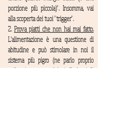
porzione più piccola)". Insomma, vai
alla scoperta dei tuoi "trigger".
2.
Prova piatti che non hai mai fatto.
L'alimentazione è una questione di
abitudine e può stimolare in noi il
sistema più pigro (ne parlo proprio
nella prima puntata del mio
Podcast
). Si
tratta di un sistema che non ha molta
voglia di cambiare. Puoi allenarlo
partendo da cose più semplici. Un
frutto, uno snack, una forma diversa,
quello che vuoi e dopo? vedi che
effetto ti fa.