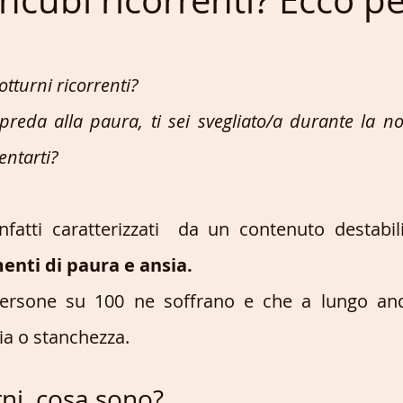
 incubi ricorrenti? Ecco p
tturni ricorrenti? 
preda alla paura, ti sei svegliato/a durante la not
entarti?
nfatti caratterizzati  da un contenuto destabil
enti di paura e ansia. 
persone su 100 ne soffrano e che a lungo an
ia o stanchezza. 
ni, cosa sono? 