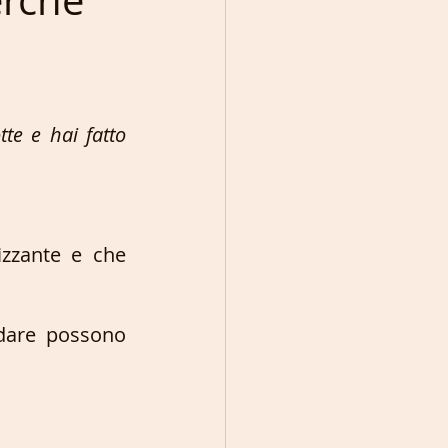
erchè
te e hai fatto 
izzante e che 
dare possono 