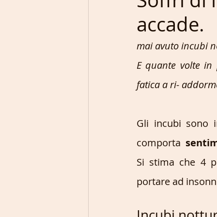
Soffri di
accade.
Intelligenza Artificiale
mai avuto incubi no
E quante volte in 
fatica a ri- addorm
Gli incubi sono i
comporta  
sentim
Si stima che 4 
portare ad insonn
Incubi nottur