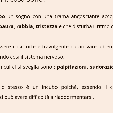
bo
 un sogno con una trama angosciante acco
paura, rabbia, tristezza
 e che disturba il ritmo 
essere così forte e travolgente da arrivare ad em
ando così il sistema nervoso. 
n cui ci si sveglia sono : 
palpitazioni, sudorazi
glio stesso è un incubo poiché
,
 essendo il co
si può avere difficoltà a riaddormentarsi. 