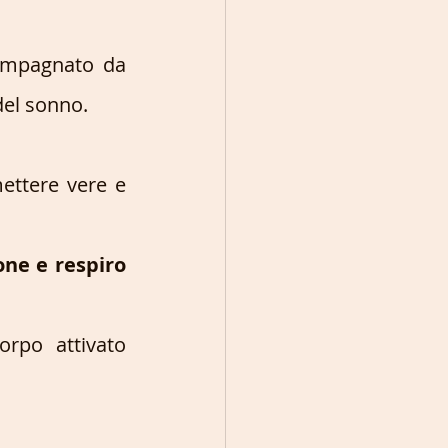
mpagnato da 
del sonno.
ettere vere e 
one e respiro 
rpo attivato 