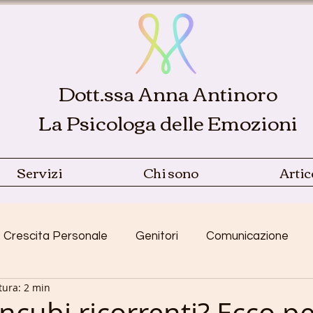
Dott.ssa Anna Antinoro
La Psicologa delle Emozioni
Servizi
Chi sono
Artic
Crescita Personale
Genitori
Comunicazione
tura: 2 min
Emozioni
Relazioni
Coppia
Sonno
traum