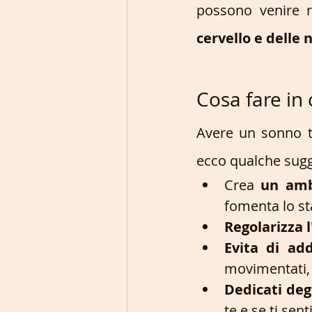
possono venire r
cervello e delle
Cosa fare in 
Avere un sonno t
ecco qualche sugg
Crea 
un amb
fomenta lo sta
Regolarizza l
Evita di ad
movimentati, l
Dedicati deg
te e se ti sent