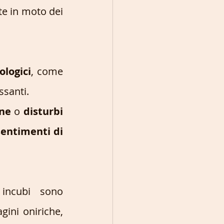
te in moto dei 
ologici
, come 
ssanti.
ne
 o 
disturbi 
sentimenti di 
Alcune teorie psicologiche affermano che i sogni e gli incubi sono  
ini oniriche, 