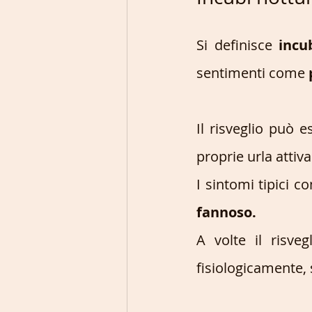
Si definisce 
incu
sentimenti come 
Il risveglio può 
proprie urla attiv
I sintomi tipici co
fannoso.
A volte il risve
fisiologicamente, 