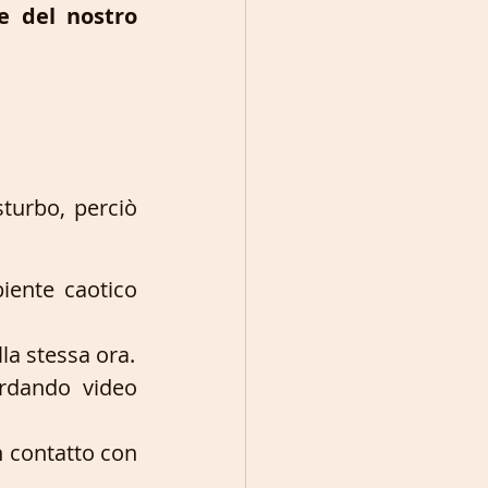
 del nostro 
urbo, perciò 
ente caotico 
andando a dormire intorno alla stessa ora. 
rdando video 
n contatto con 