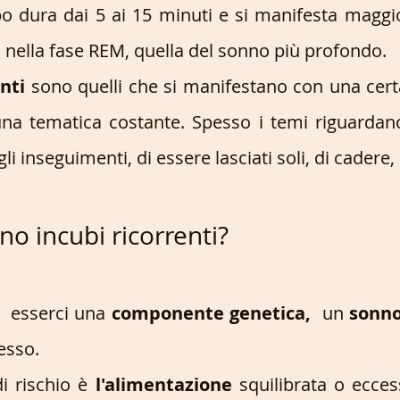
bo dura dai 5 ai 15 minuti e si manifesta maggi
 nella fase REM, quella del sonno più profondo. 
nti 
sono quelli che si
manifestano con una certa
a tematica costante. Spesso i temi riguardano 
gli inseguimenti, di essere lasciati soli, di cadere,
no incubi ricorrenti?
 esserci una 
componente genetica,
  un
 sonno
esso. 
i rischio è 
l'alimentazione 
squilibrata o eccess