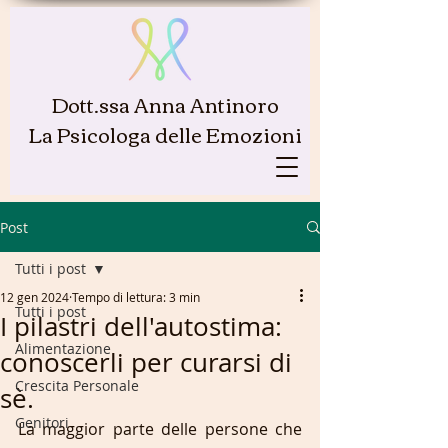
Dott.ssa Anna Antinoro
La Psicologa delle Emozioni
Post
Tutti i post
12 gen 2024
Tempo di lettura: 3 min
Tutti i post
I pilastri dell'autostima:
Alimentazione
conoscerli per curarsi di
Crescita Personale
sè.
Genitori
La maggior parte delle persone che 