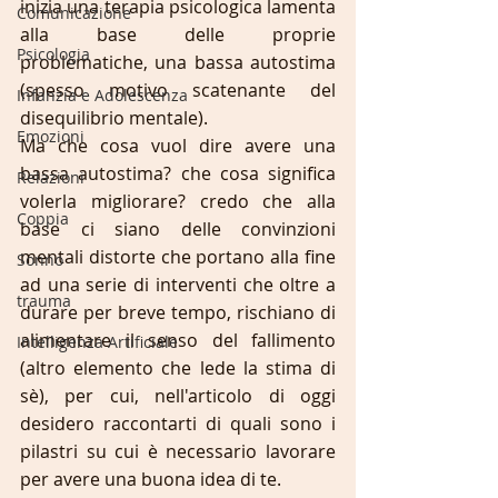
inizia una terapia psicologica lamenta 
Comunicazione
alla base delle proprie 
Psicologia
problematiche, una bassa autostima 
(spesso motivo scatenante del 
Infanzia e Adolescenza
disequilibrio mentale).
Emozioni
Ma che cosa vuol dire avere una 
bassa autostima? che cosa significa 
Relazioni
volerla migliorare? credo che alla 
Coppia
base ci siano delle convinzioni 
mentali distorte che portano alla fine 
Sonno
ad una serie di interventi che oltre a 
trauma
durare per breve tempo, rischiano di 
alimentare il senso del fallimento 
Intelligenza Artificiale
(altro elemento che lede la stima di 
sè), per cui, nell'articolo di oggi 
desidero raccontarti di quali sono i 
pilastri su cui è necessario lavorare 
per avere una buona idea di te.